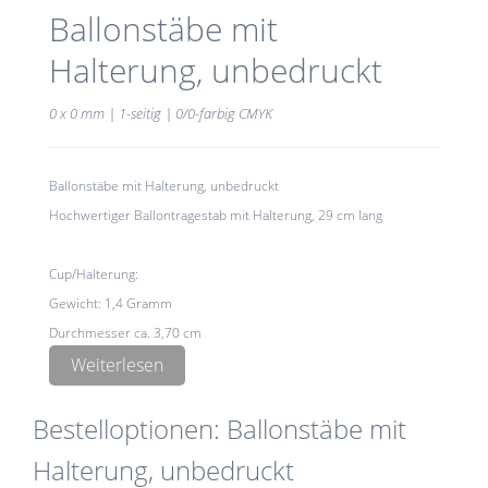
Ballonstäbe mit
Halterung, unbedruckt
0 x 0 mm | 1-seitig | 0/0-farbig CMYK
Ballonstäbe mit Halterung, unbedruckt
Hochwertiger Ballontragestab mit Halterung, 29 cm lang
Cup/Halterung:
Gewicht: 1,4 Gramm
Durchmesser ca. 3,70 cm
Material: biologisch abbaubar
Weiterlesen
Bestelloptionen: Ballonstäbe mit
Stab:
Gewicht ca 1,60 Gramm
Halterung, unbedruckt
Länge 29cm