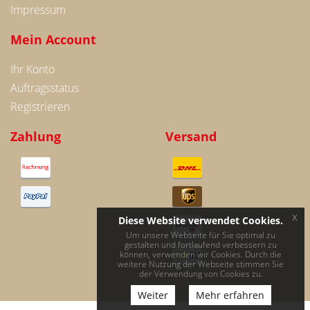
Impressum
Mein Account
Ihr Konto
Auftragsstatus
Registrieren
Zahlung
Versand
x
Diese Website verwendet Cookies.
Um unsere Webseite für Sie optimal zu
gestalten und fortlaufend verbessern zu
können, verwenden wir Cookies. Durch die
weitere Nutzung der Webseite stimmen Sie
der Verwendung von Cookies zu.
Weiter
Mehr erfahren