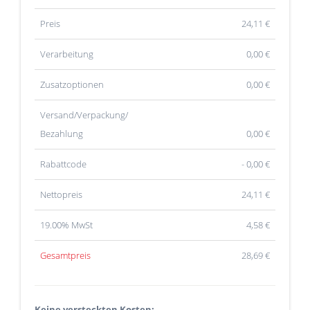
Preis
24,11
€
Verarbeitung
0,00 €
Zusatzoptionen
0,00 €
Versand/Verpackung/
Bezahlung
0,00 €
Rabattcode
- 0,00 €
Nettopreis
24,11
€
19.00% MwSt
4,58
€
Gesamtpreis
28,69
€
Keine versteckten Kosten: