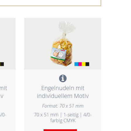
mit
Engelnudeln mit
iv
individuellem Motiv
Format: 70 x 51 mm
/0-
70 x 51 mm | 1-seitig | 4/0-
farbig CMYK