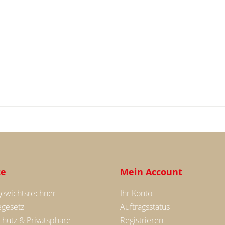
ce
Mein Account
gewichtsrechner
Ihr Konto
egesetz
Auftragsstatus
hutz & Privatsphäre
Registrieren