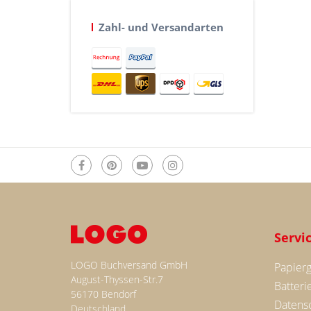
Zahl- und Versandarten
Servi
LOGO Buchversand GmbH
Papier
August-Thyssen-Str.7
Batteri
56170 Bendorf
Datensc
Deutschland