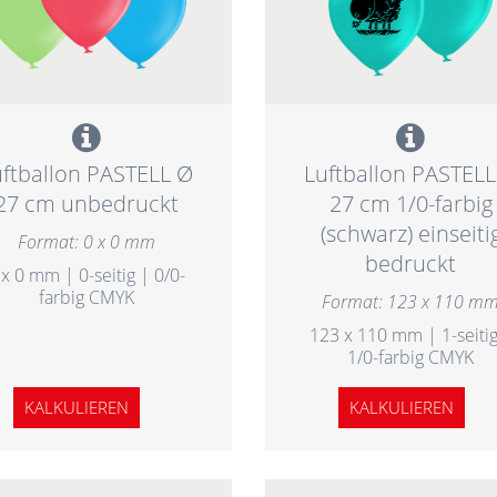
uftballon PASTELL Ø
Luftballon PASTELL
27 cm unbedruckt
27 cm 1/0-farbig
(schwarz) einseiti
Format: 0 x 0 mm
bedruckt
 x 0 mm | 0-seitig | 0/0-
farbig CMYK
Format: 123 x 110 m
123 x 110 mm | 1-seitig
1/0-farbig CMYK
KALKULIEREN
KALKULIEREN