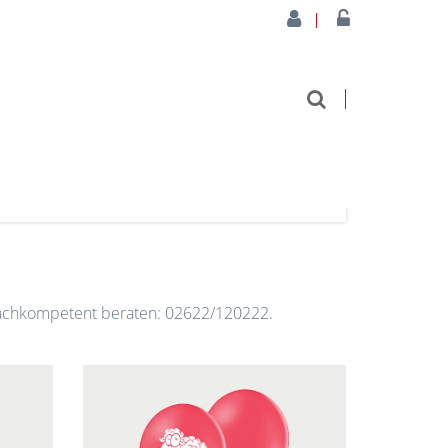
13 Produkte
h fachkompetent beraten: 02622/120222.