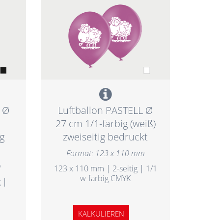
 Ø
Luftballon PASTELL Ø
27 cm 1/1-farbig (weiß)
ig
zweiseitig bedruckt
Format: 123 x 110 mm
m
123 x 110 mm | 2-seitig | 1/1
w-farbig CMYK
 |
KALKULIEREN