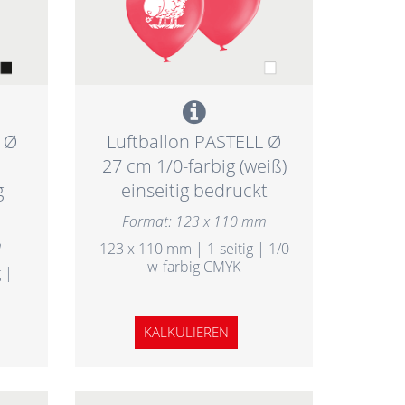
 Ø
Luftballon PASTELL Ø
27 cm 1/0-farbig (weiß)
g
einseitig bedruckt
Format: 123 x 110 mm
m
123 x 110 mm | 1-seitig | 1/0
w-farbig CMYK
 |
KALKULIEREN