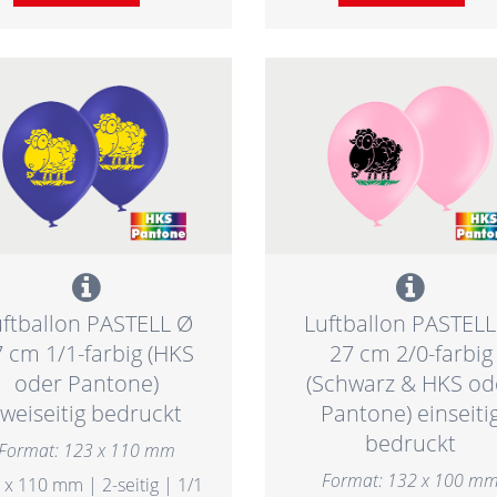
uftballon PASTELL Ø
Luftballon PASTELL
 cm 1/1-farbig (HKS
27 cm 2/0-farbig
oder Pantone)
(Schwarz & HKS od
zweiseitig bedruckt
Pantone) einseiti
bedruckt
Format: 123 x 110 mm
Format: 132 x 100 m
 x 110 mm | 2-seitig | 1/1