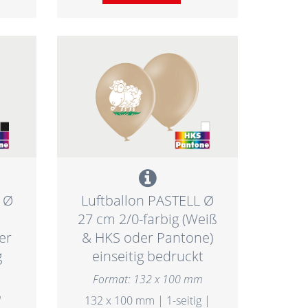
 Ø
Luftballon PASTELL Ø
27 cm 2/0-farbig (Weiß
er
& HKS oder Pantone)
g
einseitig bedruckt
Format: 132 x 100 mm
m
132 x 100 mm | 1-seitig |