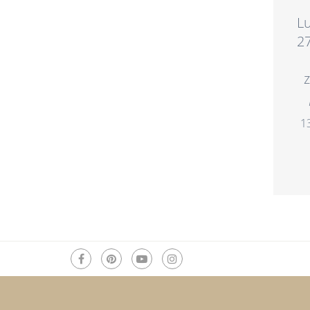
L
27
1