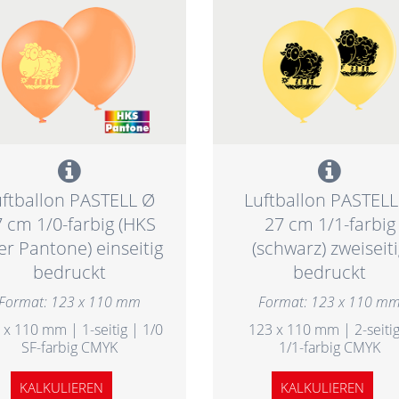
uftballon PASTELL Ø
Luftballon PASTELL
 cm 1/0-farbig (HKS
27 cm 1/1-farbig
er Pantone) einseitig
(schwarz) zweiseit
bedruckt
bedruckt
Format: 123 x 110 mm
Format: 123 x 110 m
 x 110 mm | 1-seitig | 1/0
123 x 110 mm | 2-seitig
SF-farbig CMYK
1/1-farbig CMYK
KALKULIEREN
KALKULIEREN