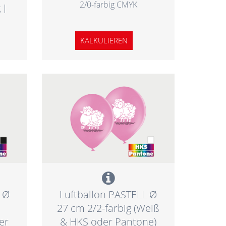
2/0-farbig CMYK
 |
KALKULIEREN
 Ø
Luftballon PASTELL Ø
27 cm 2/2-farbig (Weiß
er
& HKS oder Pantone)